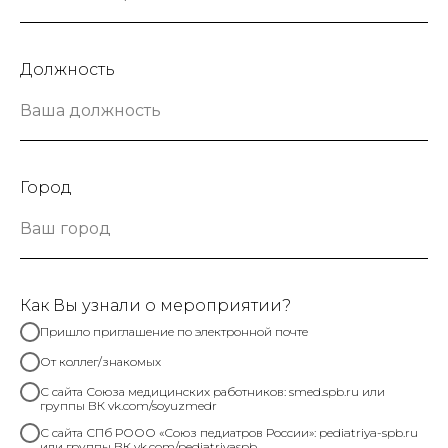
Должность
Город
Как Вы узнали о мероприятии?
Пришло приглашение по электронной почте
От коллег/знакомых
С сайта Союза медицинских работников: smed.spb.ru или
группы ВК vk.com/soyuzmedr
С сайта СПб РООО «Союз педиатров России»: pediatriya-spb.ru
или группы ВК vk.com/pediatriyaspb